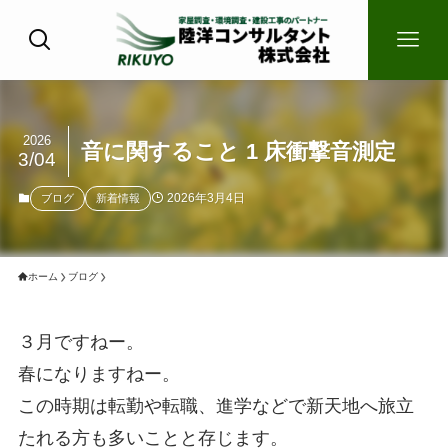
2026
音に関すること 1 床衝撃音測定
3/04
2026年3月4日
ブログ
新着情報
ホーム
ブログ
３月ですねー。
春になりますねー。
この時期は転勤や転職、進学などで新天地へ旅立
たれる方も多いことと存じます。