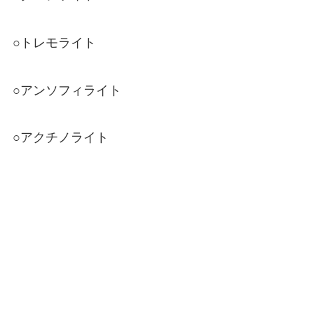
○トレモライト
○アンソフィライト
○アクチノライト