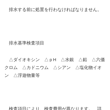
排水する前に処置を行わなければなりません。
排水基準検査項目
△ダイオキシン △ｐH △水銀 △鉛 △六価
クロム △カドニウム △シアン △塩化物イオ
ン △浮遊物量等
検査項目により、検査費用が異なります。 詳