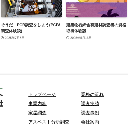
そうだ、PCB調査をしよう(PCB/
建築物石綿含有建材調査者の資格
調査体験談)
取得体験談
2025年7月8日
2025年5月13日
トップページ
業務の流れ
事業内容
調査実績
家屋調査
調査事例
アスベスト分析調査
会社案内