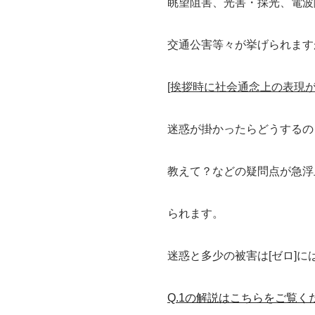
眺望阻害、光害・採光、電波
交通公害等々が挙げられます
[挨拶時に社会通念上の表現
迷惑が掛かったらどうするの
教えて？などの疑問点が急浮
られます。
迷惑と多少の被害は[ゼロ]に
Q.1の解説はこちらをご覧く