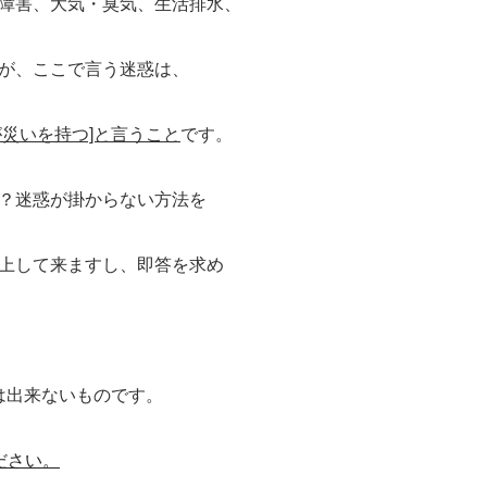
障害、大気・臭気、生活排水、
が、ここで言う迷惑は、
が災いを持つ]と言うこと
です。
？迷惑が掛からない方法を
上して来ますし、即答を求め
は出来ないものです。
ださい。